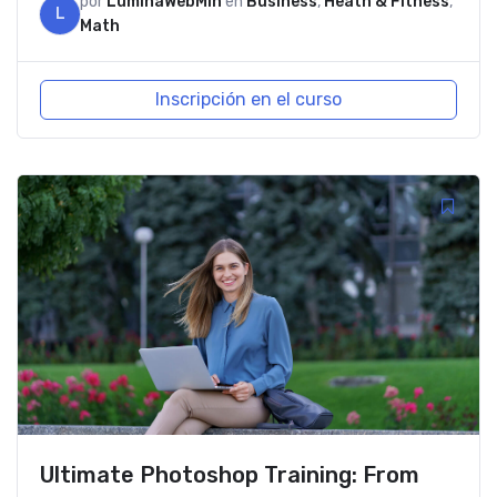
por
LuminaWebMin
en
Business
,
Heath & Fitness
,
L
Math
Inscripción en el curso
Ultimate Photoshop Training: From