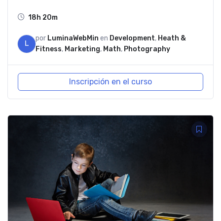
18h 20m
por
LuminaWebMin
en
Development
,
Heath &
L
Fitness
,
Marketing
,
Math
,
Photography
Inscripción en el curso