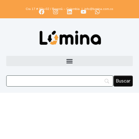
Cra 17 # 93a-02 / Bogotá – Colombia |
info@lumina.com.co