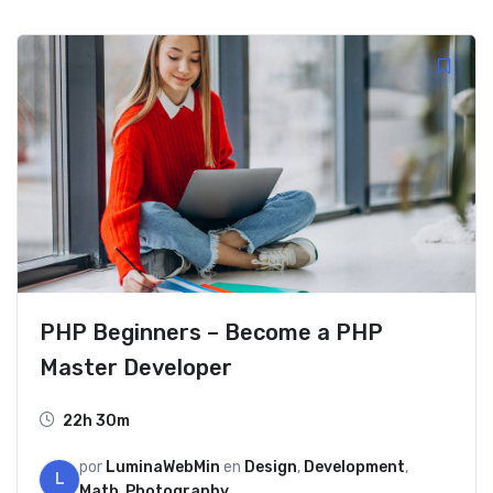
PHP Beginners – Become a PHP
Master Developer
22h 30m
por
LuminaWebMin
en
Design
,
Development
,
L
Math
,
Photography